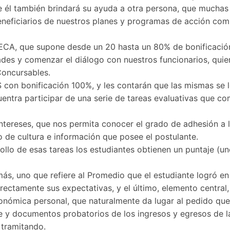
él también brindará su ayuda a otra persona, que muchas ve
neficiarios de nuestros planes y programas de acción comu
CA, que supone desde un 20 hasta un 80% de bonificación 
ultades y comenzar el diálogo con nuestros funcionarios, qu
Concursables.
S con bonificación 100%, y les contarán que las mismas se l
uentra participar de una serie de tareas evaluativas que c
 Intereses, que nos permita conocer el grado de adhesión a 
 de cultura e información que posee el postulante.
ollo de esas tareas los estudiantes obtienen un puntaje (uno
ás, uno que refiere al Promedio que el estudiante logró en 
ctamente sus expectativas, y el último, elemento central, 
nómica personal, que naturalmente da lugar al pedido que 
e y documentos probatorios de los ingresos y egresos de la
 tramitando.