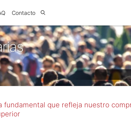
AQ
Contacto
rias
a fundamental que refleja nuestro compr
uperior