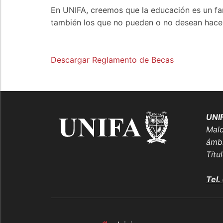
En UNIFA, creemos que la educación es un far
también los que no pueden o no desean hacer
Descargar Reglamento de Becas
UNI
Mald
ámbi
Títu
Tel