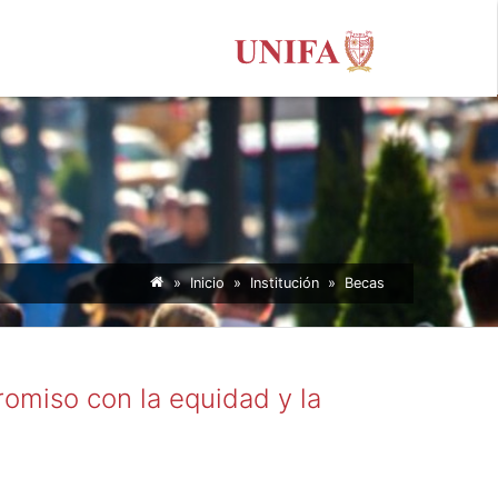
»
Inicio
» Institución » Becas
omiso con la equidad y la