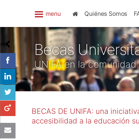
menu
Quiénes Somos
F
Becas Universita
UNIFA en la comunidad
BECAS DE UNIFA: una iniciativ
accesibilidad a la educación s