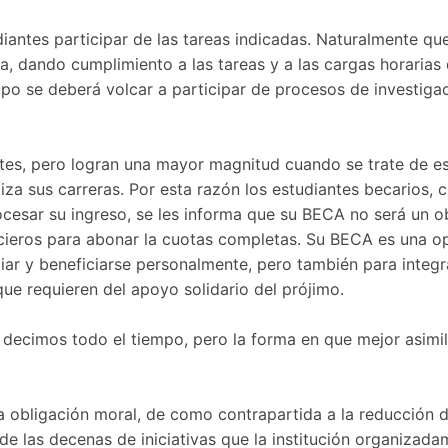
diantes participar de las tareas indicadas. Naturalmente q
za, dando cumplimiento a las tareas y a las cargas horarias
o se deberá volcar a participar de procesos de investigac
ntes, pero logran una mayor magnitud cuando se trate de es
liza sus carreras. Por esta razón los estudiantes becarios,
ocesar su ingreso, se les informa que su BECA no será un o
cieros para abonar la cuotas completas. Su BECA es una op
iar y beneficiarse personalmente, pero también para integr
ue requieren del apoyo solidario del prójimo.
s decimos todo el tiempo, pero la forma en que mejor asimi
a obligación moral, de como contrapartida a la reducción de
de las decenas de iniciativas que la institución organizad